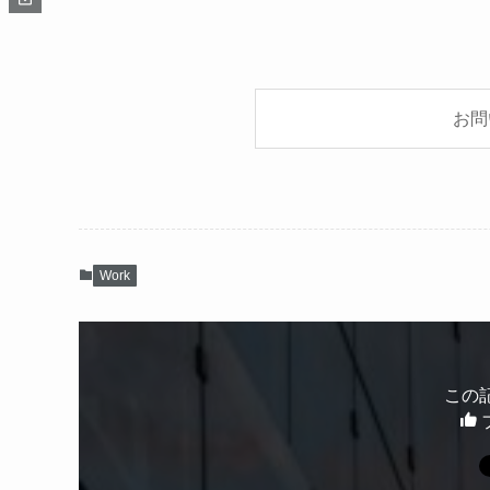
お問
Work
この