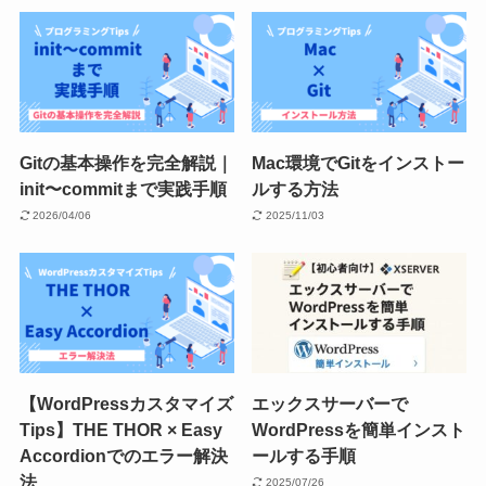
Gitの基本操作を完全解説｜
Mac環境でGitをインストー
init〜commitまで実践手順
ルする方法
2026/04/06
2025/11/03
【WordPressカスタマイズ
エックスサーバーで
Tips】THE THOR × Easy
WordPressを簡単インスト
Accordionでのエラー解決
ールする手順
法
2025/07/26